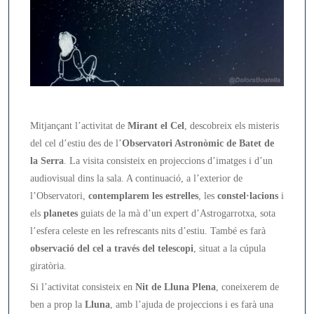
de
Llu
Ple
(ag
201
Mitjançant l’activitat de
Mirant el Cel
, descobreix els misteris
del cel d’estiu des de l’
Observatori Astronòmic de Batet de
la Serra
. La visita consisteix en projeccions d’imatges i d’un
audiovisual dins la sala. A continuació, a l’exterior de
l’Observatori,
contemplarem les estrelles
, les
constel·lacions
i
els
planetes
guiats de la mà d’un expert d’Astrogarrotxa, sota
l’esfera celeste en les refrescants nits d’estiu. També es farà
observació del cel a través del telescopi
, situat a la cúpula
giratòria.
Si l’activitat consisteix en
Nit de Lluna Plena
, coneixerem de
ben a prop la
Lluna
, amb l’ajuda de projeccions i es farà una