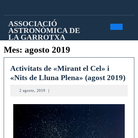
Saltar
al
contenido
ASSOCIACIÓ
ASTRONÒMICA DE
Botó
LA GARROTXA
Mes:
agosto 2019
de
apert
Activitats de «Mirant el Cel» i
Acti
«Nits de Lluna Plena» (agost 2019)
de
2
2 agosto, 2019
|
«Mi
agosto,
2019
el
Cel
i
«Ni