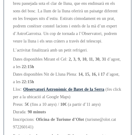
breu passejada sota el clar de lluna, que ens endinsarà en els
sons del bosc. La llum de la lluna oferirà un paisatge diferent
en les fresques nits d’estiu. Estirats còmodament en un prat,
podrem conèixer constel·lacions i estels de la mà d’un expert
d’AstroGarrotxa. Un cop de tornada a l’Observatori, podrem
veure la lluna i els seus cràters a través del telescopi.
L’activitat finalitzarà amb un petit refrigeri.
Dates disponibles Mirant el Cel:
2, 3, 9, 10, 11, 30, 31
d’agost,
a les
22:15h
Dates disponibles Nit de Lluna Plena:
14, 15, 16, i 17
d’agost,
a les
22:15h
Lloc:
Observatori Astronòmic de Batet de la Serra
(fes click
per a la ubicació al Google Maps)
Preus:
5€
(fins a 10 anys) /
10€
(a partir d’11 anys)
Durada:
90 minuts
Inscripcions:
Oficina de Turisme d’Olot
(turisme@olot.cat
972260141)