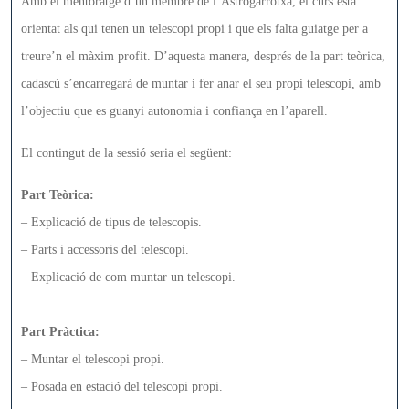
Amb el mentoratge d’un membre de l’Astrogarrotxa, el curs està
orientat als qui tenen un telescopi propi i que els falta guiatge per a
treure’n el màxim profit. D’aquesta manera, després de la part teòrica,
cadascú s’encarregarà de muntar i fer anar el seu propi telescopi, amb
l’objectiu que es guanyi autonomia i confiança en l’aparell.
El contingut de la sessió seria el següent:
Part Teòrica:
– Explicació de tipus de telescopis.
– Parts i accessoris del telescopi.
– Explicació de com muntar un telescopi.
Part Pràctica:
– Muntar el telescopi propi.
– Posada en estació del telescopi propi.