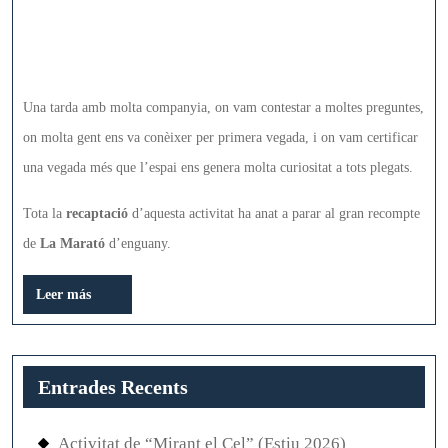
En Joan Torres (President d’Astrogarrotxa) i en David Soler
van poder explicar l’activitat a la Paula Núñez, d’Olot
Televisió
Una tarda amb molta companyia, on vam contestar a moltes preguntes,
on molta gent ens va conèixer per primera vegada, i on vam certificar
una vegada més que l’espai ens genera molta curiositat a tots plegats.
Tota la
recaptació
d’aquesta activitat ha anat a parar al gran recompte
de
La Marató
d’enguany.
Leer
Leer más
más
Entrades Recents
Activitat de “Mirant el Cel” (Estiu 2026)