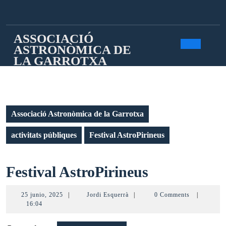
Saltar
al
contenido
ASSOCIACIÓ
ASTRONÒMICA DE
Botó
LA GARROTXA
de
apert
Associació Astronòmica de la Garrotxa
activitats públiques
Festival AstroPirineus
Festival
Festival AstroPirineus
AstroPirine
25
Jordi
25 junio, 2025
|
Jordi Esquerrà
|
0 Comments
|
junio,
Esquerrà
16:04
2025