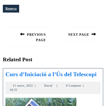
Reserva
Navegación
de
PREVIOUS
NEXT PAGE
entradas
PAGE
Siguiente
entrada:
Entrada
anterior:
Related Post
Cur
Curs d’Iniciació a l’Ús del Telescopi
d’I
11
David
11 enero, 2022
|
David
|
0 Comment
|
a
enero,
18:35
l’Ú
2022
del