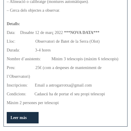
– Alineació o calibratge (montures automàtiques).
– Cerca dels objectes a observar.
Detalls:
Data: Dissabte 12 de març 2022
***NOVA DATA***
Lloc: Observatori de Batet de la Serra (Olot)
Durada: 3-4 hores
Nombre d’assistents: Mínim 3 telescopis (màxim 6 telescopis)
Preu: 25€ (com a despeses de manteniment de
l’Observatori)
Inscripcions: Email a astrogarrotxa@gmail.com
Condicions: Cadascú ha de portar el seu propi telescopi
Màxim 2 persones per telescopi
Leer
Leer más
más