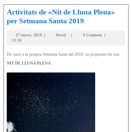
Activitats de «Nit de Lluna Plena»
Activitats
per Setmana Santa 2019
de
27
David
27 marzo, 2019
|
David
|
0 Comment
|
«Nit
marzo,
13:18
de
2019
Lluna
De cares a la propera Setmana Santa del 2019, us proposem fer una
Plena»
NIT DE LLUNA PLENA
.
per
Setmana
Santa
2019