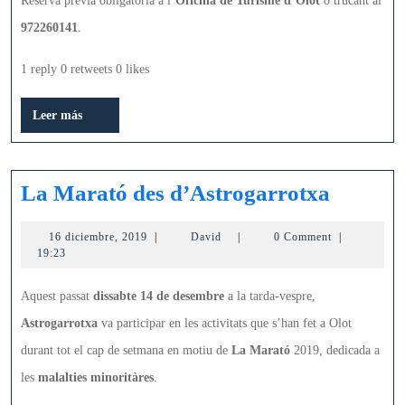
Reserva prèvia obligatòria a l’
Oficina de Turisme d’Olot
o trucant al
972260141
.
1 reply 0 retweets 0 likes
Leer
Leer más
más
La
La Marató des d’Astrogarrotxa
Marató
16
David
16 diciembre, 2019
|
David
|
0 Comment
|
des
diciembre,
19:23
d’Astro
2019
Aquest passat
dissabte 14 de desembre
a la tarda-vespre,
Astrogarrotxa
va participar en les activitats que s’han fet a Olot
durant tot el cap de setmana en motiu de
La Marató
2019, dedicada a
les
malalties minoritàres
.