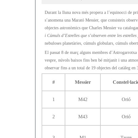
marzo,
2019
Durant la lluna nova més propera a l’equinocci de prim
s’anomena una Marató Messier, que consisteix observa
objectes astronòmics que Charles Messier va catalogar 
i Cúmuls d’Estrelles que s’observen entre les estrelles 
nebuloses planetàries, cúmuls globulars, cúmuls obert
El passat 8 de març alguns membres d’Astrogarrotxa v
vespre, núvols baixos fins ben bé mitjanit i una atmos
observar fins a un total de 19 objectes del catàleg en
#
Messier
Constel·laci
1
M42
Orió
2
M43
Orió
3
M1
Taure