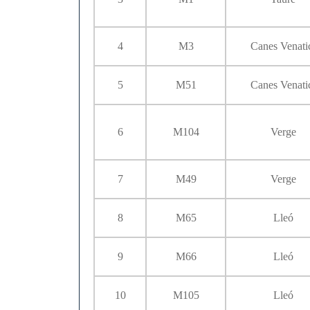
4
M3
Canes Venati
5
M51
Canes Venati
6
M104
Verge
7
M49
Verge
8
M65
Lleó
9
M66
Lleó
10
M105
Lleó