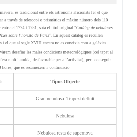
Messier
2019
avera, és tradicional entre els astrònoms aficionats fer el que
r a través de telescopi o prismàtics el màxim número dels 110
entre el 1774 i 1781, sota el títol original “
Catàleg de nebuloses
fixes sobre l’horiztó de París
”. En aquest catàleg es recullen
s i el que al segle XVIII encara no es coneixia com a galàxies.
àrem desafiar les males condicions meteorològiques (cel tapat al
fera molt humida, desfavorable per a l’activitat), per aconseguir
 3 hores, que es resumeixen a continuació:
ó
Tipus Objecte
Gran nebulosa. Trapezi definit
Nebulosa
Nebulosa resta de supernova