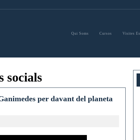
Qui Soms
Cursos
Visites E
s socials
i Ganimedes per davant del planeta