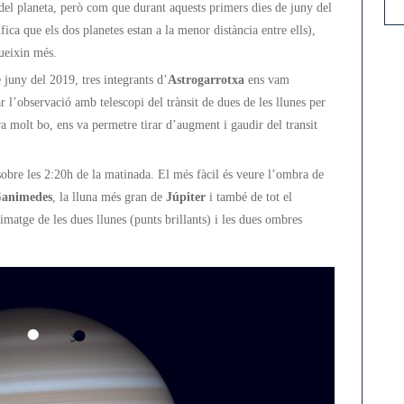
del planeta, però com que durant aquests primers dies de juny del
fica que els dos planetes estan a la menor distància entre ells),
lueixin més.
 juny del 2019, tres integrants d’
Astrogarrotxa
ens vam
r l’observació amb telescopi del trànsit de dues de les llunes per
ra molt bo, ens va permetre tirar d’augment i gaudir del transit
 sobre les 2:20h de la matinada. El més fàcil és veure l’ombra de
animedes
, la lluna més gran de
Júpiter
i també de tot el
imatge de les dues llunes (punts brillants) i les dues ombres