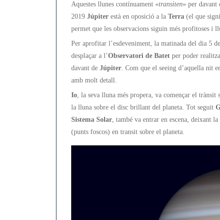
Aquestes llunes contínuament «
transiten
» per davant 
2019
Júpiter
està en oposició a la
Terra
(el que signi
permet que les observacions siguin més profitoses i l
Per aprofitar l’esdeveniment, la matinada del dia 5 de
desplaçar a l’
Observatori de Batet
per poder realitza
davant de
Júpiter
. Com que el seeing d’aquella nit e
amb molt detall.
Io
, la seva lluna més propera, va començar el trànsit
la lluna sobre el disc brillant del planeta. Tot seguit
G
Sistema Solar
, també va entrar en escena, deixant la 
(punts foscos) en transit sobre el planeta.