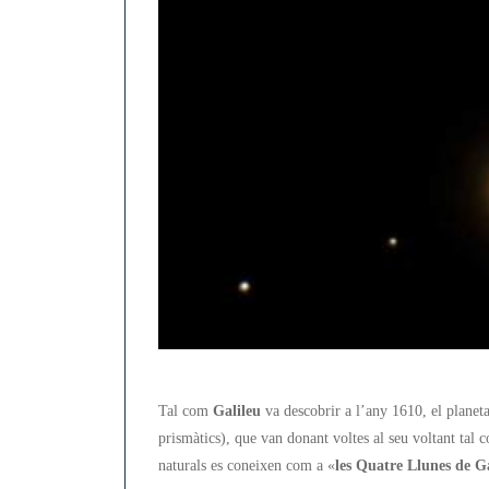
i
Ganimedes
per
davant
del
planeta
Júpiter
Tal com
Galileu
va descobrir a l’any 1610, el planet
prismàtics), que van donant voltes al seu voltant tal c
naturals es coneixen com a «
les Quatre Llunes de G