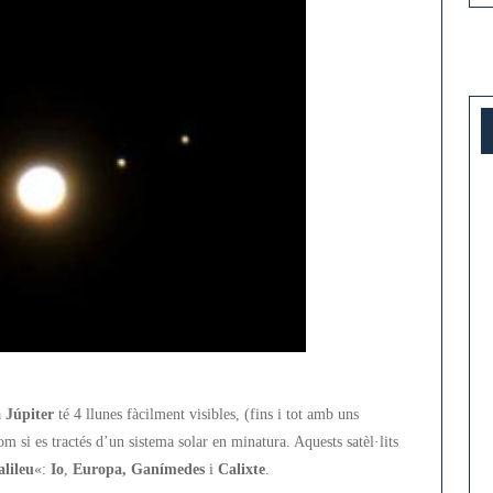
a
Júpiter
té 4 llunes fàcilment visibles, (fins i tot amb uns
om si es tractés d’un sistema solar en minatura. Aquests satèl·lits
alileu
«:
Io
,
Europa,
Ganímedes
i
Calixte
.