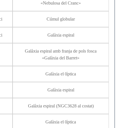
«Nebulosa del Cranc»
ci
Cúmul globular
ci
Galàxia espiral
Galàxia espiral amb franja de pols fosca
«Galàxia del Barret»
Galàxia el·líptica
Galàxia espiral
Galàxia espiral (NGC3628 al costat)
Galàxia el·líptica