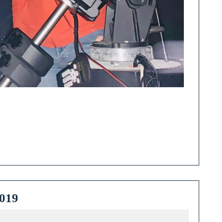
nostre Telescopi Celestron C14
Marató
2019
d’Objectes