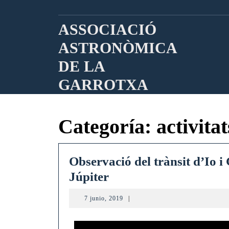
Saltar
al
ASSOCIACIÓ
contenido
ASTRONÒMICA
DE LA
GARROTXA
Categoría:
activitat
Observació del trànsit d’Io 
Observació
Júpiter
del
7
7 junio, 2019
|
trànsit
junio,
2019
d’Io